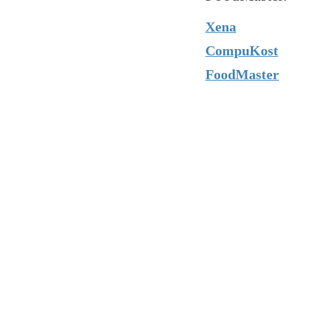
Xena
CompuKost
FoodMaster