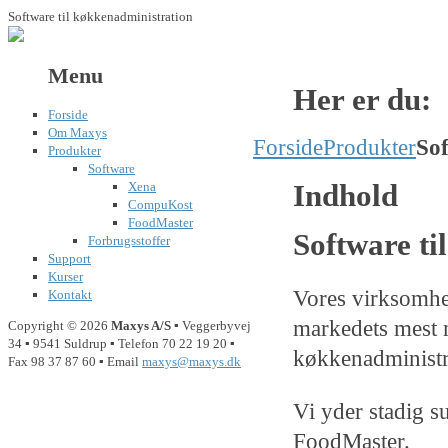
Software til køkkenadministration
Menu
Her er du:
Forside
Om Maxys
Forside
Produkter
So
Produkter
Software
Indhold
Xena
CompuKost
FoodMaster
Software ti
Forbrugsstoffer
Support
Kurser
Vores virksomhe
Kontakt
markedets mest 
Copyright © 2026
Maxys A/S
▪ Veggerbyvej
34 ▪ 9541 Suldrup ▪ Telefon 70 22 19 20 ▪
køkkenadministr
Fax 98 37 87 60 ▪ Email
maxys@maxys.dk
Vi yder stadig 
FoodMaster.