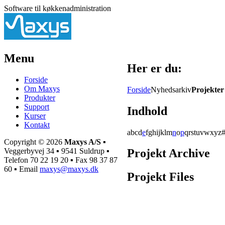
Software til køkkenadministration
Menu
Her er du:
Forside
Om Maxys
Forside
Nyhedsarkiv
Projekter
Produkter
Support
Indhold
Kurser
Kontakt
a
b
c
d
e
f
g
h
i
j
k
l
m
n
o
p
q
r
s
t
u
v
w
x
y
z
Copyright © 2026
Maxys A/S
▪
Veggerbyvej 34 ▪ 9541 Suldrup ▪
Projekt Archive
Telefon 70 22 19 20 ▪ Fax 98 37 87
60 ▪ Email
maxys@maxys.dk
Projekt Files